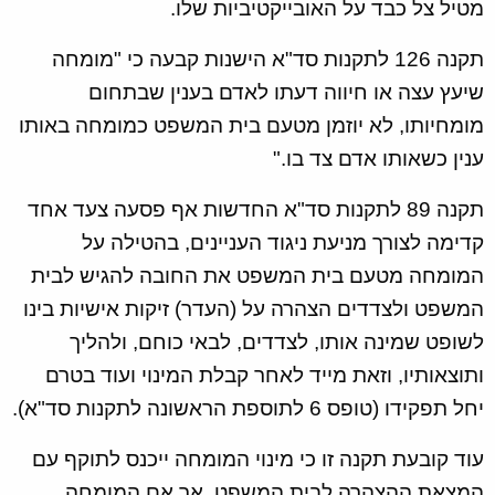
מטיל צל כבד על האובייקטיביות שלו.
תקנה 126 לתקנות סד"א הישנות קבעה כי "מומחה
שיעץ עצה או חיווה דעתו לאדם בענין שבתחום
מומחיותו, לא יוזמן מטעם בית המשפט כמומחה באותו
ענין כשאותו אדם צד בו."
תקנה 89 לתקנות סד"א החדשות אף פסעה צעד אחד
קדימה לצורך מניעת ניגוד העניינים, בהטילה על
המומחה מטעם בית המשפט את החובה להגיש לבית
המשפט ולצדדים הצהרה על (העדר) זיקות אישיות בינו
לשופט שמינה אותו, לצדדים, לבאי כוחם, ולהליך
ותוצאותיו, וזאת מייד לאחר קבלת המינוי ועוד בטרם
יחל תפקידו (טופס 6 לתוספת הראשונה לתקנות סד"א).
עוד קובעת תקנה זו כי מינוי המומחה ייכנס לתוקף עם
המצאת ההצהרה לבית המשפט, אך אם המומחה