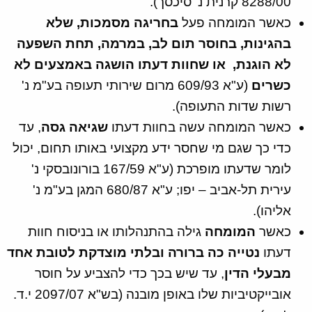
8288/00 קרנית נ' סיכסך).
כאשר המומחה פעל
בחריגה מסמכות, שלא
בהגינות, בחוסר תום לב, במרמה, תחת השפעה
לא הוגנת, או שחוות דעתו הושגה באמצעים לא
כשרים
(ע"א 609/93 מרום שירותי תעופה בע"מ נ'
רשות שדות התעופה).
כאשר המומחה עשה בחוות דעתו
שגיאה גסה
, עד
כדי כך שגם מי שחסר ידע מקצועי באותו תחום, יכול
לומר שדעתו מופרכת (ע"א 167/59 בורונובסקי נ'
עירית תל-אביב – יפו; ע"א 680/87 המגן בע"מ נ'
אליהו).
כאשר
המומחה
גילה בהתנהלותו או בניסוח חוות
דעתו
נטייה כה ברורה ובלתי מוצדקת לטובת אחד
מבעלי הדין
, עד שיש בכך כדי להצביע על חוסר
אובייקטיביות שלו באופן מובנה (בש"א 2097/07 י.ד.