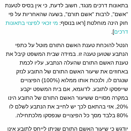
בתאונות דרכים מנגד, חשוב לדעת, כי אין בסיס לטענת
"אשם", לרבות "אשם תורם", בשעה שהאחריות על פי
חוק הינה מוחלטת [ראו בנוסף:
מי זכאי לפיצוי בתאונות
דרכים
].
הנטל להוכחת טענת האשם התורם מוטל על כתפי
הנתבע שטוען טענה זו. במידה שבית המשפט קיבל את
טענת האשם התורם שהעלה הנתבע, עליו לכמת
באחוזים את שיעור האשם התורם של התובע לנזק
שנגרם לו, ולנכות אותו ממלוא (100%) הפיצויים
שייפסקו לתובע. לדוגמא, אם בית המשפט יקבע
במקרה מסויים ששיעור האשם התורם של התובע הינו
20%, אזי בהתאם לכך יש לחייב את הנתבע לשלם לו
80% בלבד מסך כל הפיצויים שנפסקו מלכתחילה.
יודגש כי שיעור האשם התורם שניתן לייחס לתובע אינו