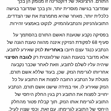
התורם. הרציונאל של דוקטרינה זו מנומק הן בכך
שמדובר בגישה מוסרית יותר, והן בכך שמדובר בגישה
כלכלית יותר, מאחר שהיא מתמרצת את שני הצדדים,
התובע/הניזוק והנתבע/המזיק, לנקוט באמצעי זהירות.
בפסיקה נקבע שטענת האשם התורם בהסתמך על
סעיף 68 לפקודת הנזיקין איננה מהווה טענת הגנה של
הנתבע כנגד עצם חיובו
באחריות
לנזק שאירע לתובע,
אלא מדובר בטענת הגנה שרלוונטית רק
לגובה הפיצוי
שיהיה עליו לשלם לתובע, וזאת לאחר שכבר נקבעה
אחריותו לגרימת הנזק. שכן, בעוד שללא אשם תורם,
מוטלת על הנתבע החובה לפצות את התובע על כל
הנזק שאירע לו, אזי במידה שישנו אשם תורם, הנתבע
יחוייב לפצות את התובע רק בגין החלק היחסי של
התובע לגרימת אותו הנזק, תוך קבלת פטור מהחלק
היחסי של התובע לגרימתו. עם זאת, וכפי שצוין לעיל,