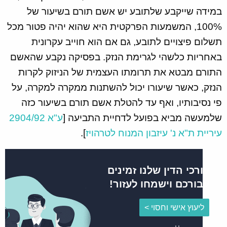
במידה שייקבע שלתובע יש אשם תורם בשיעור של
100%, המשמעות הפרקטית היא שהוא יהיה פטור מכל
תשלום פיצויים לתובע, גם אם הוא חוייב עקרונית
באחריות כלשהי לגרימת הנזק. בפסיקה נקבע שהאשם
התורם מבטא את תרומתו העצמית של הניזוק לקרות
הנזק, כאשר שיעורו יכול להשתנות ממקרה למקרה, על
פי נסיבותיו, ואף עד להטלת אשם תורם בשיעור כזה
שלמעשה מביא בפועל לדחיית התביעה [
ע"א 2904/92
עיריית ת"א נ' עיזבון המנוח לטרהויז
].
עורכי הדין שלנו זמינים
עבורכם וישמחו לעזור!
ליעוץ אישי וחסוי >