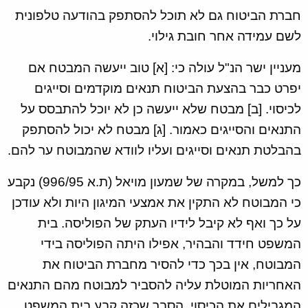
חברת הביטוח גם לא תוכל להסתפק בהודעה טלפונית
לשם עמידה אחר חובת גילוי.
מעניין ישר הנ"ל עולה כי: [א] טוב ייעשה המבטח אם
יפרט כבר בהצעת הביטוח תנאים מוקדמים וסייגים
לכיסוי. [ב] מבטח שלא ייעשה כן לא יוכל להתבסס על
התנאים והסייגים כאמור. [ג] מבטח לא יכול להסתפק
בהבלטת תנאים וסייגים ועליו לוודא שהמבוטח ער להם.
כך למשל, במקרה של שמעון מויאל (ת.א 996/95) נקבע
כי המבוטח לא התקין את אמצעי המיגון היות ולא עודכן
על כך ואף לא קיבל לידיו העתק של הפוליסה. בית
המשפט חידד והבהיר, אפילו היתה הפוליסה בידי
המבוטח, אין בכך כדי להסיר מחברת הביטוח את
האחריות המוטלת עליה להסביר למבוטח מהם התנאים
המגבילים את הכיסוי. הסבר שכזה קבע בית המשפט,