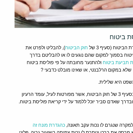
ת ביטוח
יטוח (סעיף 3 של
חוק הביטוח
), להבליט ולפרט את
וח בסמוך למקום שהם נוגעים לו או להבליטם בדרך
 תביעת ביטוח
ולהתנער מחובתה על פי פוליסת ביטוח
ח שלא במקום הרלבנטי, או שאינו מובלט כדבעי ?
שפט היא שלילית.
כבר עתה ניתן לומר, כי בבסיס שתי החלופות הקבועות בסעיף 3 של חוק הביטוח, אשר מפורטות לעיל, עומד הרעיון
בדרך שאדם סביר יוכל ללמוד על ידי קריאת פוליסת ביטוח.
י למקרה שנגרם לו נכות עקב תאונה,
כהגדרת מונח זה
מרסק את ברכו ונותרת לו נכות צמיתה בשיעור גבוה. פלוני