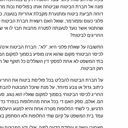
פונה אל חברת הביטוח שביטחה אותו בפוליסת נכות מתאו
דוחה תביעת ביטוח ומתנערת מקבלת אחריות בטענה, כי 
פלוני כעוס וממורמר, שואל האם רשאית חברת הביטוח ל
שהתנאי אשר נועד לטענתה לפטרה מחבות חבוי לו אי שם 
החריגים לביטוח?
התשובה על שאלת פלוני היא: "לא". חברת הביטוח אינה 
לכיסוי הביטוחי מקום שהוא אינו מופיע בסמוך למקום ה
חוק הביטוח.
על חברת הביטוח להבליט בכל פוליסת ביטוח את החריגי
כיתוב גדול או צבע מיוחד, על מנת שיוכל המבוטח להבחי
הם. אולם, ספק האם די בכל אחת מהחלופות בנפרד כדי ל
הדגיש, כי לשתי החלופות מטרה אחת והיא למנוע היעלמ
עמד בית המשפט על קיום שתי החלופות ולא הסתפק בא
מאחורי גישה זו עומדת הדעה לפיה, אילו ידע המבוטח ע