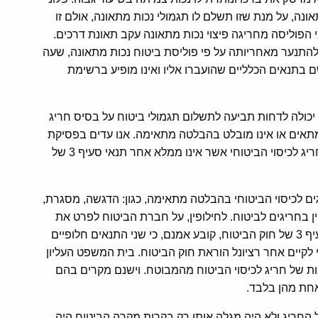
נה, על מנת שזו תשלם לו תגמולי נכות מתאונה, אולם זו
הפוליסה מחריגה פיצוי נכות מתאונה עקב תאונת דרכים.
התנער מאחריותה על פי פוליסת ביטוח נכות מתאונה, שעה
בתנאים הכלליים שהועברו אליו ואינו מופיע ברשימת
יכולה לדחות תביעה לתשלום תגמולי ביטוח על בסיס חריג
מתאים או אינו מובלט בהבלטה מתאימה. אנו עדים בפסיקת
בתי המשפט לא אחת לפסקי דין השוללים כל תוקף של חריג לכיסוי הביטוחי אשר אינו ממלא אחר תנאי סעיף 3 של
ם לכיסוי הביטוחי בהבלטה מתאימה, כגון: הדגשה, מסגרת,
ן בחריגים לביטוח. לחילופין, על חברת הביטוח לפרט את
החריג לכיסוי הביטוחי בסמוך למקום שאליו הוא נוגע. סעיף 3 של חוק הביטוח, קובע אמנם, כי שני התנאים חלופיים
קיים אחר רציונל הוראת חוק הביטוח. בית המשפט העליון
ות של חריג לכיסוי הביטוח מהמבוטח. וישנם מקרים בהם
חת מהן בלבד.
ל החריג ולא היה מגלה אותו רק בקרות מקרה הביטוח היה