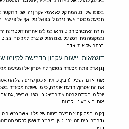
בעולם, כמו למשל בארה"ב ואנגליה, יהא נכון ומתאים 
בסופו של יום, המחוקק לא אימץ עקרון זה, שכן הדוקטרינ
תביעת מבוטח אשר נגרם לו בפועל נזק, אף על פי שאין ל
תורת האינטרס הביטוחי או במילים אחרות דוקטרינת הז
ובמקומה ניתן דגש על עצם הנזק שנגרם למבוטח ובביטוח
בכתב של אותו אדם.
דוגמאות ויישום עקרון הדרישה לקיומו של
[1] אדם פתח מסעדה בסמוך לתיאטרון אליו מגיעים מבקרים רבים, מתוך ציפייה שהדבר יביא לו רווח כלכלי.
אותו אדם השכיל להבין, כי אירוע כגון שריפה של התיאטר
את התיאטרון? הדעת אומרת, כי מי שפתח מסעדה בשכנו
יוכל מן הסתם לבטח את התיאטרון מפני שריפה, גם אם אין 
אותו הוא מעוניין לבטח.
[2] מן הפסיקה ? תביעת ביטוח של פלוני אשר רכש ביט
נדחתה. בית המשפט טען, כי למרות שאין לפלוני המבוטח 
כדין.