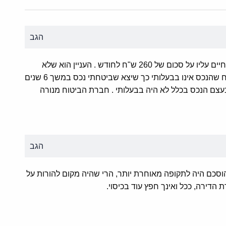
הגב
ב 2012 מכרתי בית שהייתי מבוטח חיים עליו על סכום של 260 ש"ח לחודש . העניין הוא שלא
הפסקתי ולא הודעתי לחברת הביטוח שהנכס אינו בבעלותי כך שיצא שביטחתי נכס במשך 6 שנים
רת של 20000 שח שבעצם הנכס בכלל לא היה בבעלותי . חברת הביטוח מנורה
הגב
וסכם היה לתקופה מאוחרת יותר, הרי שהיה מקום להורות על
 הדירה, ככל ואינך חפץ עוד בכיסוי.