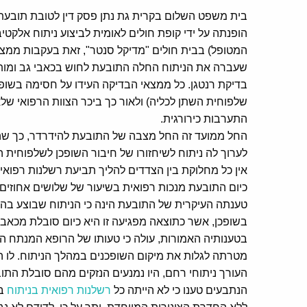
בית משפט השלום בקרית גת נתן פסק דין לטובת תובעת
הופנתה על ידי קופת חולים לאומית לביצוע ניתוח אלקטיבי
המטופל) בבית חולים "מדיקל סנטר", זאת בעקבות ממ
שעברה את הניתוח החלה התובעת לחוש בכאבי גב ומותן ו
בדיקת רנטגן. כל ממצאי הבדיקה העידו על חסימה בשופכן
שלפוחית השתן לכליה) ולאור כך ביכר הצוות הרפואי 
התערבות כירורגית.
החל ממועד זה החל מצבה של התובעת להידרדר, כך שהי
לערוך לה ניתוח לשיחזורו של חיבור השופכן לשלפוחית ה
אין כל מחלוקת בין הצדדים להליך תביעת רשלנות רפואי
כיום התובעת מנכות רפואית בשיעור של שלושים אחוזים,
טענתה העיקרית של התובעת הינה כי הניתוח שבוצע בה
בשופכן, אשר כתוצאה מפגיעה זו היא כיום סובלת מכאבי
בטענותיה האמורות, עולה כי טעותו של הרופא המנתח ה
מטרתה לגלות את מיקום השופכנים במהלך הניתוח. לו 
העורך ניתוחי רחם, היו נמנעים הנזקים מהם סובלת התו
הנתבעים טענו כי לא הייתה כל
רשלנות רפואית בניתוח
בר