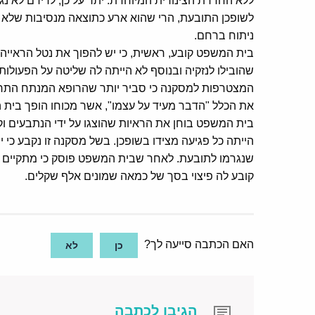
ללא החדרת הצינורית המיוחדת. יתר על כן, לדידם לא נ
לשופכן התובעת, הרי שהוא ארע כתוצאה מנסיבות שלא היו
ניתוח ברחם.
בית המשפט קובע, ראשית, כי יש להפוך את נטל הראייה 
שהובילו לנזקיה ובנוסף לא הייתה לה שליטה על הפעולות
המצטרפות למסקנה כי סביר יותר שהרופא המנתח התרש
את הכלל "הדבר מעיד על עצמו", אשר מכוחו הופך בית 
בית המשפט בוחן את הראיות שהוצגו על ידי הנתבעים וק
הייתה כל פגיעה מצידו בשופכן. בשל מסקנה זו נקבע כי 
שנגרמו לתובעת. לאחר שבית המשפט פוסק כי מתקיים ק
קובע לה פיצוי בסך של כמאה שמונים אלף שקלים.
האם הכתבה סייעה לך?
כן
לא
הגיבו לכתבה