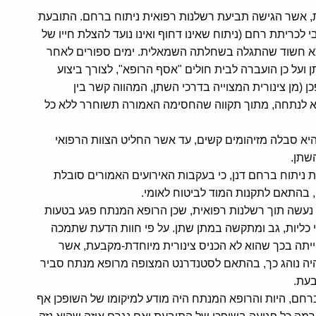
, אשר הגישה תביעת רשלנות רפואית ניתוח ברחם. התובעת
 לכריתת רחם (ניתוח שאינו דחוף ואינו נועד להצלת חייו של
צא חשוד שהתגלה בשחלתה השמאלית. ימים ספורים לאחר
על כן הועברה לבית חולים "אסף הרופא", לצורך ביצוע
 (מן צינורית המצוייה בדרכי השתן, המהווה קשר בין
שלא לנתחה, מתוך תקווה שהחסימה האמורה תשוחרר ללא כל
א סבלה מזיהומים קשים, עד אשר החליט הצוות הרפואי
שתן.
ת ניתוח ברחם דנן, כי בעקבות האירועים האמורים סובלת
 בהתאם לתקנות המוד לביטוח לאומי.
 נעשה תוך רשלנות רפואית, שכן הרופא המנתח פגע בטעות
 כליות, גב ומתקשה במתן שתן. על פי חוות הדעת שתמכה
ייתה בכך שהוא לא הכניס צינורית מיוחדת-מקבעת, אשר
היה נוהג כך, בהתאם לסטנדרנט המצופה מרופא מנתח סביר
בעת.
חם, היות והרופא המנתח היה מודע למיקומו של השופכן אף