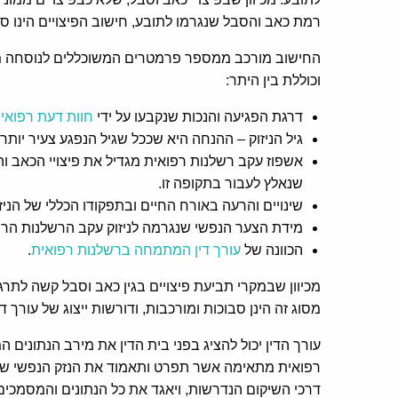
רמת כאב והסבל שנגרמו לתובע, חישוב הפיצויים הינו ס
החישוב מורכב ממספר פרמטרים המשוכללים לנוסחה
וכוללת בין היתר:
דרגת הפגיעה והנכות שנקבעו על ידי
חוות דעת רפואי
גיל הניזוק – ההנחה היא שככל שגיל הנפגע צעיר יותר
אשפוז עקב רשלנות רפואית מגדיל את פיצויי הכאב 
שנאלץ לעבור בתקופה זו.
שינויים והרעה באורח החיים ובתפקודו הכללי של הניזו
מידת הצער הנפשי שנגרמה לניזוק עקב הרשלנות הרפוא
הכוונה של
עורך דין המתמחה ברשלנות רפואית
.
מכיוון שבמקרי תביעת פיצויים בגין כאב וסבל קשה לת
מסוג זה הינן סבוכות ומורכבות, ודורשות ייצוג של עורך
עורך הדין יכול להציג בפני בית הדין את מירב הנתונים 
רפואית מתאימה אשר תפרט ותאמוד את הנזק הנפשי שנגר
דרכי השיקום הנדרשות, ויאגד את כל הנתונים והמסמכים