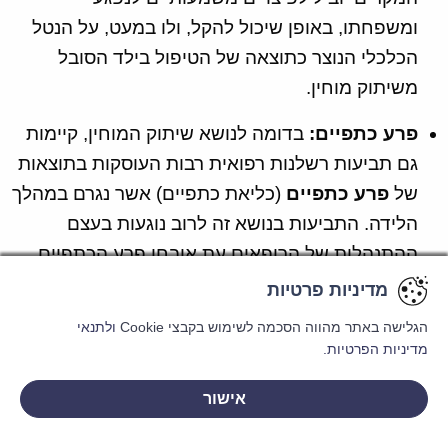
ומשפחתו, באופן שיכול להקל, ולו במעט, על הנטל
הכלכלי הנוצר כתוצאה של הטיפול בילד הסובל
משיתוק מוחין.
פרע כתפיים:
בדומה לנושא שיתוק המוחין, קיימות
גם תביעות רשלנות רפואית רבות העוסקות בתוצאות
של
פרע כתפיים
(כליאת כתפיים) אשר נגרם במהלך
הלידה. התביעות בנושא זה לרוב נוגעות בעצם
ההתנהלות של הרופאים עת אובחן פרע הכתפיים,
וכמו כן – בהתנהלות טרם הלידה, באופן שלעיתים
מדיניות פרטיות
מדיניות פרטיות
מדיניות פרטיות
יכול היה לאבחן (לרוב על פי משקל העובר) את
הגלישה באתר מהווה הסכמה לשימוש בקבצי Cookie
הגלישה באתר מהווה הסכמה לשימוש בקבצי Cookie
הגלישה באתר מהווה הסכמה לשימוש בקבצי Cookie
ולתנאי
ולתנאי
ולתנאי
הסיכון לפרע כתפיים, באופן בו היה מקום לבצע
מדיניות הפרטיות.
מדיניות הפרטיות.
מדיניות הפרטיות.
ניתוח קיסרי. בתיקים שעניינם רשלנות רפואית
אישור
אישור
אישור
במצבים של פרע כתפיים מדובר לרוב בנזקים עצביים
לייעוץ אישי וחסוי - ללא התחייבות
משמעותיים לתינוק (בין הידועים שבהם ניתן לציין את