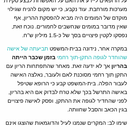
על הרופאים ליידע את האם על האפשרות לבצע סקירת
מערכות מורחבת. עוד נקבע, כי יש מקום להניח שגילוי
מוקדם של המומים היה מביא להפסקת ההריון, אף
שאין מדובר במומים שנחשבים לחמורים. נוכח זאת,
נפסקו לקטין פיצויים בסך של כ-1.5 מיליון ש"ח.
במקרה אחר, נידונה בבית-המשפט
תביעתה של אישה
שהוחדר לגופה התקן-תוך רחמי
בזמן שכבר הייתה
בהריון
אך לא ידעה זאת. מאחר שהתפתחות הריון עם
התקן תוך רחמי מסוכנת לאם ולעובר, נאלצה האישה
לעבור הפלה. בית-המשפט קבע כי הרופא שטיפל
באישה התרשל בכך שלא טרח לבדוק אם היא בהריון,
לפני שהחדיר לגופה את ההתקן, ופסק לאישה פיצויים
בגין הכאב והסבל שחוותה.
שימו לב: המקרים שנמנו לעיל והדוגמאות שהוצגו אינם