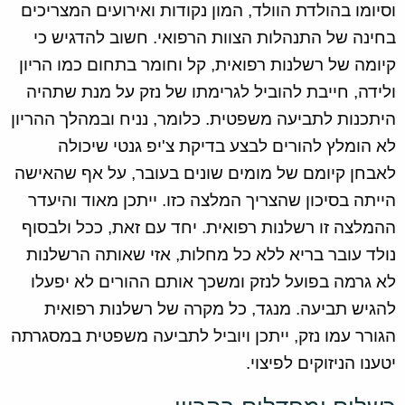
וסיומו בהולדת הוולד, המון נקודות ואירועים המצריכים
בחינה של התנהלות הצוות הרפואי. חשוב להדגיש כי
קיומה של רשלנות רפואית, קל וחומר בתחום כמו הריון
ולידה, חייבת להוביל לגרימתו של נזק על מנת שתהיה
היתכנות לתביעה משפטית. כלומר, נניח ובמהלך ההריון
לא הומלץ להורים לבצע בדיקת צ'יפ גנטי שיכולה
לאבחן קיומם של מומים שונים בעובר, על אף שהאישה
הייתה בסיכון שהצריך המלצה כזו. ייתכן מאוד והיעדר
ההמלצה זו רשלנות רפואית. יחד עם זאת, ככל ולבסוף
נולד עובר בריא ללא כל מחלות, אזי שאותה הרשלנות
לא גרמה בפועל לנזק ומשכך אותם ההורים לא יפעלו
להגיש תביעה. מנגד, כל מקרה של רשלנות רפואית
הגורר עמו נזק, ייתכן ויוביל לתביעה משפטית במסגרתה
יטענו הניזוקים לפיצוי.