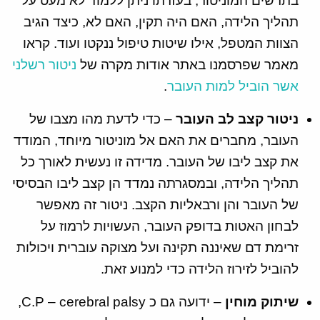
בתרשים המוניטור, בעזרתו ניתן ללמוד לא מעט על
תהליך הלידה, האם היה תקין, האם לא, כיצד הגיב
הצוות המטפל, אילו שיטות טיפול ננקטו ועוד. קראו
מאמר שפרסמנו באתר אודות מקרה של
ניטור רשלני
אשר הוביל למות העובר
.
ניטור קצב לב העובר
– כדי לדעת מהו מצבו של
העובר, מחברים את האם אל מוניטור מיוחד, המודד
את קצב ליבו של העובר. מדידה זו נעשית לאורך כל
תהליך הלידה, ובמסגרתה נמדד הן קצב ליבו הבסיסי
של העובר והן ורבאליות הקצב. ניטור זה מאפשר
לבחון האטות בדופק העובר, העשויות לרמוז על
זרימת דם שאיננה תקינה ועל מצוקה עוברית ויכולות
להוביל לזירוז הלידה כדי למנוע זאת.
שיתוק מוחין
– ידועה גם כ C.P – cerebral palsy,