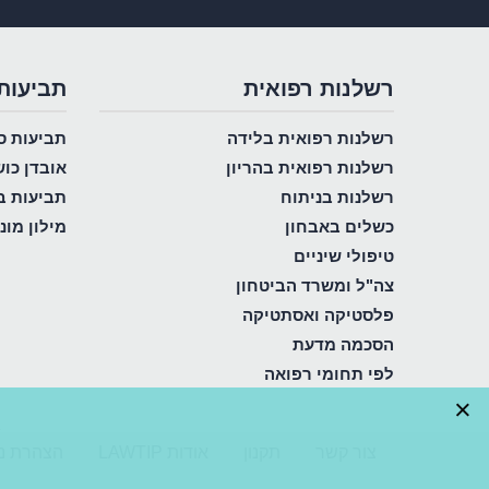
רשלנות רפואית
תביעות
רשלנות רפואית בלידה
תביעות ס
רשלנות רפואית בהריון
אובדן כו
רשלנות בניתוח
תביעות ב
כשלים באבחון
מילון מונ
טיפולי שיניים
צה"ל ומשרד הביטחון
פלסטיקה ואסתטיקה
הסכמה מדעת
לפי תחומי רפואה
×
ע
צור קשר
תקנון
אודות LAWTIP
הצהרת נג