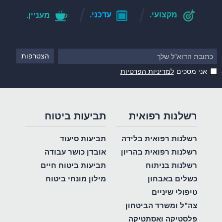
למינוי מומחים נכונים שיוכלו לקבוע את נכותו של
מקצועי.
עדכני.
מעניין.
הנפגע. לאחר מכן צריך עורך הדין לשקלל את הנכויות
ולדעת מהו הפיצוי הראוי ללקוח ובהתאם לכך לנהל
מו"מ עם חברת הביטוח על מנת לנסות ולהגיע
להסכמות, וככל שלא תהיינה כאלו לפעול לקבלת פסק
אני מסכים
למדיניות הפרטיות
דין בעבור הנפגע.
מכל מקום, כפי שהובהר לעיל, ככל ונפגעתם כתוצאה
רשלנות רפואית
תביעות ביטוח
של תאונת דרכים, פנו למשרד עורך דין תאונות דרכים
בהקדם האפשרי.
רשלנות רפואית בלידה
תביעות סיעוד
רשלנות רפואית בהריון
אובדן כושר עבודה
רשלנות בניתוח
תביעות ביטוח חיים
כשלים באבחון
מילון מונחי ביטוח
טיפולי שיניים
צה"ל ומשרד הביטחון
פלסטיקה ואסתטיקה