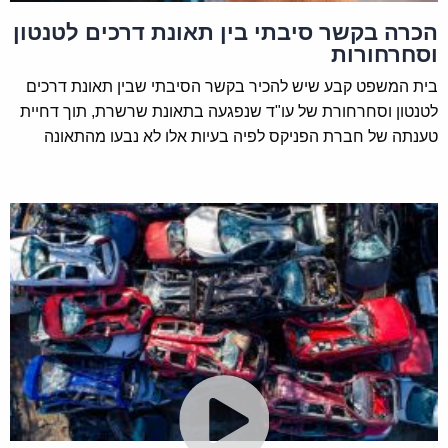
הכרה בקשר סיבתי בין תאונת דרכים לטנטון
בכל מקרה שהוא, כאשר נגרם נזק גוף כתוצאה מתאונת
וסחרחורות
דרכים, אל תבצעו מהלכים משפטיים לבדכם. פנו
בית המשפט קבע שיש להכיר בקשר הסיבתי שבין תאונת דרכים
בהקדם האפשרי לעורך דין תאונות דרכים לצורך ייצוג
לטנטון וסחרחורת של עו"ד שנפגעה בתאונת שרשרת, תוך דחיית
והמשך טיפול מקצועי.
טענתה של חברת הפניקס לפיה בעיות אלו לא נבעו מהתאונה
הערכת נכות בעזרת מומחה מטעם בית
המשפט בלבד
החוק קובע הסדר מיוחד נוסף, לפיו נפגע תאונת
דרכים אינו רשאי להגיש עם תביעתו חוות דעת של
מומחים רפואיים מטעמו לשם הוכחת מגבלותיו
הרפואיות והתפקודיות וצרכיו הרפואיים, זאת להבדיל
מתביעות נזקי גוף אחרות. מומחים אלה ימונו על ידי
בית המשפט, בהתאם לצורך ובכפוף לכללים הקבועים
בחוק.