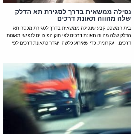
בחוק:
נפילה ממשאית בדרך לסגירת תא הדלק
שלה מהווה תאונת דרכים
בפשרה אשר הושגה לפני שהוגשה תביעה לבית המשפט
–
בית המשפט קבע שנפילה ממשאית בדרך לסגירת מכסה תא
שכר טרחת עורך דין יעמוד על 8% בתוספת מע"מ מסכום
הדלק שלה מהווה תאונת דרכים לפי חוק הפיצויים לנפגעי תאונות
הפשרה.
דרכים. עקרונית, כדי שאירוע כלשהו יוגדר כתאונת דרכים לפי
בפשרה אשר הושגה אחרי שהוגשה תביעה לבית המשפט
אך לפני שניתן פסק דין
– שכר טרחת עורך דין לתאונת דרכים
יעמוד על 11% בתוספת מע"מ מסכום הפשרה.
אם לא הושגה פשרה וניתן פסק דין
– שכר טרחת עורך הדין
יעמוד על 13% בתוספת מע"מ מהסכום שנפסק.
הנה כי כן, מעבר להיות חוק הפיצויים הינו סוציאלי בכל
הנוגע לכך שאין כל צורך בהוכחה של "אשם" לצורך
קבלת פיצוי, הרי שזו גם הדרך שהותוותה בכל הנוגע
לקביעת שכר הטרחה. יש לציין, כי בסופו של ההליך
פרט לפיצוי לו זכאי נפגע, פוסק בית המשפט גם את
שכרו של עורך הדין ומחייב את חברת הביטוח לשאת בו.