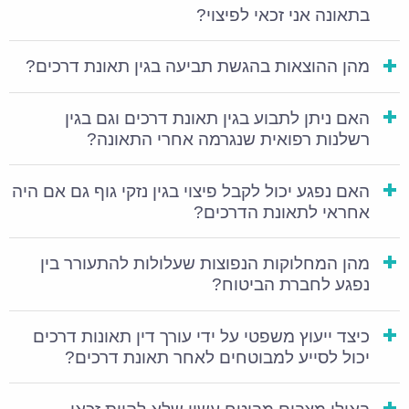
העוסק בתחום, כדי לדעת מהן אפשרויות הפעולה
בתאונה אני זכאי לפיצוי?
העומדות לרשותכם.
מהן ההוצאות בהגשת תביעה בגין תאונת דרכים?
איך עורך דין תאונות דרכים יכול לעזור
לכם במקרה של פגיעה או פציעה?
האם ניתן לתבוע בגין תאונת דרכים וגם בגין
רשלנות רפואית שנגרמה אחרי התאונה?
על פניו, כאשר מתרחשת תאונה יש לכך אספקטים
שונים. ראשית, יש את נזקי הרכוש של הרכבים. אלו לרוב
האם נפגע יכול לקבל פיצוי בגין נזקי גוף גם אם היה
מטופלים באמצעות חברות הביטוח אשר ביטחו את
אחראי לתאונת הדרכים?
הרכבים בביטוח מקיף וצד שלישי. ואולם, במקרה של
פגיעה או פציעה של אחד המעורבים בתאונה הביטוח
מהן המחלוקות הנפוצות שעלולות להתעורר בין
נפגע לחברת הביטוח?
הרלבנטי הוא ביטוח חובה. בניגוד למה שאולי יכול
להיראות טבעי, מי שנפגע בתאונת דרכים תובע את
כיצד ייעוץ משפטי על ידי עורך דין תאונות דרכים
נזקיו מחברת הביטוח שביטחה את הרכב שהוא עצמו
יכול לסייע למבוטחים לאחר תאונת דרכים?
היה בו. כלומר, גם אם רכב אחר "אשם" בתאונה, אין
לכך שום משמעות במובן מימוש הזכויות של הנפגע.