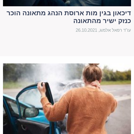
שביטחה את הרכב שבו שהה בביטוח חובה.
דיכאון בגין מות ארוסת הנהג מתאונה הוכר
לפיכך, ככל והרכב מבוטח בביטוח חובה יש צורך לפנות
כנזק ישיר מהתאונה
בתביעה באמצעות עורך דין תאונות דרכים לדרישת
עו"ד רפאל אלמוג, 26.10.2021
פיצוי לנפגע. חשוב להדגיש, כי ישנם מקרים בהם יש
צורך לבחון לעומק את הזכאות, כמו מקרים של תאונה
במתכוון, תאונה ללא ביטוח חובה ועוד. ישנם מקרים
בהם גם נכנסת לתמונה קרנית, שהיא קרן שנועדה
לפצות נפגעים שאין חברת ביטוח שיכולה לפצותם.
לדוג', הולך רגל שנפגע מתאונת פגע וברח. כפי שניתן
לראות, ישנם מקרים פשוטים בהם התאונה מאוד
ברורה, והכיסוי הביטוחי קיים וכל שצריך או לדאוג
למימוש זכויות מקסימלי, ויש מקרים בהם הנסיבות מעט
יותר מורכבות ויש צורך לבחון את עצם הזכאות ואת
הדרך לממשה.