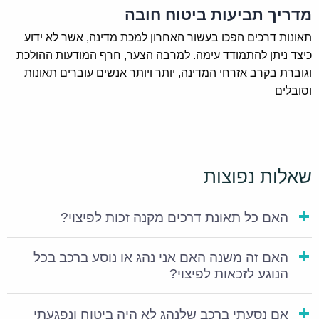
מדריך תביעות ביטוח חובה
שבעת התאונה נהג ברכב מבלי שהיה לו רישיון נהיגה
תקף. לכאורה, טענת המבטחת לא הייתה מופרכת,
תאונות דרכים הפכו בעשור האחרון למכת מדינה, אשר לא ידוע
כיצד ניתן להתמודד עימה. למרבה הצער, חרף המודעות ההולכת
ואולם כאשר המחלוקת הגיעה לבית המשפט, התיק
וגוברת בקרב אזרחי המדינה, יותר ויותר אנשים עוברים תאונות
הוכרע דווקא לטובת המבוטח. בית המשפט האמין
וסובלים
למבוטח כי לא ידע שרישיונו לא חודש, שכן לא קיבל על
כך הודעה ממשרד הרישוי, ולכן לא זקף לחובתו את
העובדה שנהג ללא רישיון בעת התאונה.
שאלות נפוצות
מקרה זה ממחיש, כי לצד מחלוקות מהותיות בנוגע
לנסיבות התאונה ולהיקף הנזק, גם תנאים טכניים
האם כל תאונת דרכים מקנה זכות לפיצוי?
בפוליסה עלולים להוות מכשול בדרך לקבלת פיצויים.
בין אם ברצונכם לתבוע פיצויים בגין נזק שנגרם לכם
האם זה משנה האם אני נהג או נוסע ברכב בכל
הנוגע לזכאות לפיצוי?
בתאונת דרכים ובין אם אתם מוצאים את עצמכם
כנתבעים בתיק תאונות דרכים, פנו בהקדם לעו"ד
אם נסעתי ברכב שלנהג לא היה ביטוח ונפגעתי