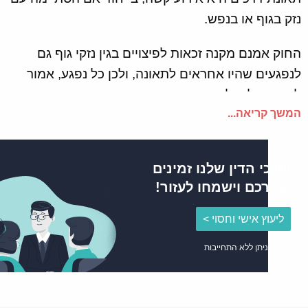
נזק בגוף או בנפש.
החוק אמנם מקנה זכאות לפיצויים בגין נזקי גוף גם
לנפגעים שהיו אחראים לתאונה, ולכן כל נפגע, אמור
לכאורה, לקבל פיצויים ממבטח השימוש ברכב.
המשך קריאה...
ואולם, הלכה למעשה, פעמים רבות מחכה לנפגע
התנגשות נוספת: מול חברת הביטוח.
עורכי הדין שלנו זמינים
שכן, ישנם סייגים בחוק לזכאות, שהמבטחת עלולה
עבורכם וישמחו לעזור!
להיתלות בהם. כך לדוגמה, היא עשויה לטעון כי בעת
ליעוץ אישי וחסוי >
התאונה לא היה תוקף לביטוח ולכן המבוטח אינו זכאי
לפיצוי.
הייעוץ ניתן ללא התחייבות
גם הדרך לקבלת פיצויים בגין נזקי רכוש שנגרמו בתאונת
דרכים עלולה להיות פתלתלה. בין המבוטח למבטחת