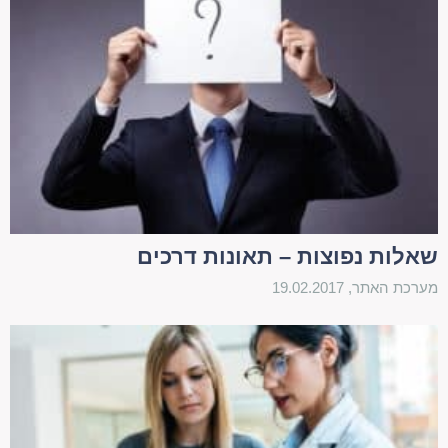
נסעו. הולך רגל שנפגע מרכב נדרש לתבוע את חברת
ביטוח של הרכב הפוגע. במידע וזהות הרכב אינה ידועה,
או במקרה שהרכב אינו מבוטח, יש לתבוע את "קרנית" –
קרן ממשלתית ייעודית. במקרה שהנפגע נפטר, יורשיו
נכנסים בנעליו. יודגש, כי על התביעה להיות מוגשת עד
7 שנים מיום התאונה.
בכל מקרה של פגיעה מומלץ מאוד לפנות לקבלת טיפול
רפואי מהר ככל האפשר ולא רק מסיבות בריאותיות,
שאלות נפוצות – תאונות דרכים
אלא גם מסיבות משפטיות. זאת, שכן פניה מיידית
מערכת האתר, 19.02.2017
מבססת את הקשר הסיבתי בין התאונה לפגיעה ואילו
עיכוב בפניה עלול להביא לטענות מצד חברות הביטוח
כי הקשר הסיבתי נותק.
גובה הפיצויים תלוי בנזק שנגרם לנפגע ומתייחס בעיקר
לשיעור הנכות, גובה השכר של הנפגע לפני התאונה,