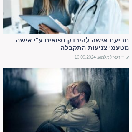
הפגיעה ביכולת ההשתכרות העתידית, נזק נפשי
מתמשך, עזרת הזולת, פגיעה בתוחלת החיים, עלות
טיפולים רפואיים, כאב וסבל ועוד.
תביעת אישה להיבדק רפואית ע"י אישה
זכאות לפיצויים במקרה של תאונת
מטעמי צניעות התקבלה
דרכים: מהם התנאים?
עו"ד רפאל אלמוג, 10.09.2024
כאמור, חוק הפיצויים לנפגעי תאונות דרכים מקנה
למעשה אחריות מוחלטת במצב של תאונת דרכים. מה
הכוונה? במקרה של תביעת נזיקין "רגילה" על התובע
להוכיח שהנתבע גרם לנזק שלו ברשלנות או באשם
כלשהו. עם זאת, כאמור, במקרה שבו נגרם נזק כתוצאה
של תאונת דרכים, אין כל רלבנטיים לנושא האחריות
לתאונה. זו רלבנטית רק לנושא נזקי הרכוש. בכל הנוגע
לנזקי הגוף, הנפגע זכאי לקבלת פיצוי מחברת הביטוח