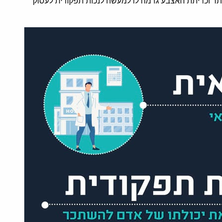
פסנתר וכריתת האצבע גרמה לו למעשה לנכות תפקודית לעסוק