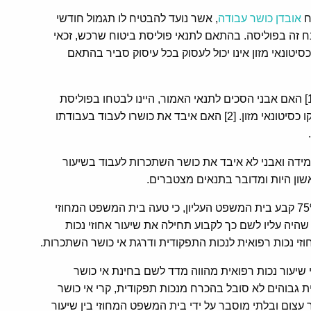
ח
אובדן כושר עבודה
, אשר נועד להבטיח לו תגמול חודשי
זה בפוליסה. בהתאם לתנאי פוליסת ביטוח שרכש, זכאי
יטונאי מזון אינו יכול לעסוק בכל עיסוק סביר בהתאם
בפני בית המשפט העליון עמדו שתי שאלות ביחס לכך: [1] האם אבני הסכים לתנאי האמור, היינו לבטחו בפוליסת
, פרט לעיסוקו כסיטונאי מזון. [2] האם איבד את כושרו לעבוד בעבודתו
ידה ואבני לא איבד את כושר השתכרות לעבוד בשיעור
שון היות ומדובר בתנאים מצטברים.
בבחינת תנאי זה של דרגת אי כושר השתכרות בשיעור 75% קבע בית המשפט העליון, כי טעה בית המשפט המחוזי
שהיה עליו לשם כך לקבוע תחילה את שיעור אחוזי נכות
זי נכות רפואית לנכות התפקודית ודרגת אי כושר השתכרות.
י שיעור נכות רפואית מהווה מדד לשם בחינת אי כושר
 גבוהים לא סובל בהכרח מנכות תפקודית, קרי אי כושר
עצום ובלתי מוסבר על ידי בית המשפט המחוזי בין שיעור