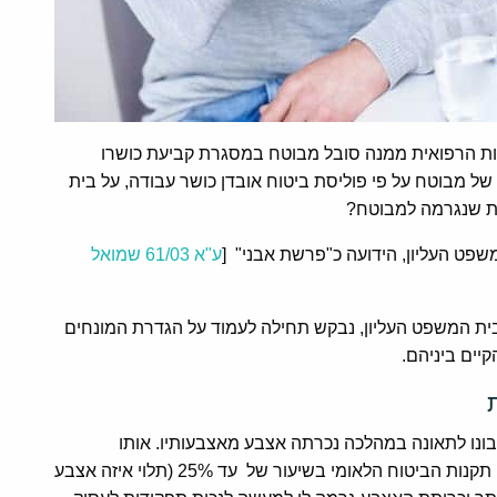
כות הרפואית ממנה סובל מבוטח במסגרת קביעת כושרו
 מבוטח על פי פוליסת ביטוח אובדן כושר עבודה, על בית
ית שנגרמה למבוטח?
פט העליון, הידועה כ"פרשת אבני" [
ע"א 61/03 שמואל
ית המשפט העליון, נבקש תחילה לעמוד על הגדרת המונחים
יים ביניהם.
ונו לתאונה במהלכה נכרתה אצבע מאצבעותיו. אותו
פסנתרן, עשוי להימצא כסובל מאחוזי נכות רפואית על פי תקנות הביטוח הלאומי בשיעור של עד 25% (תלוי איזה אצבע