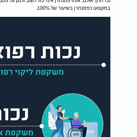
נכרתה). אולם, אותו פסנתרן אינו יכול לשוב ולנגן על 
במקצועו כפסנתרן בשיעור של 100%.