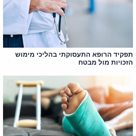
קשורה לאירוע תאונתי. כך או אחרת, ככל
ומדובר בפוליסת תאונות אישיות הכוללת
כיסוי למקרה של איבוד כושר עקב תאונה,
הרי שבהיעדר תאונה (כהגדרת המונח
בפוליסה), לא יהיה כיסוי. לצורך מתן מענה
מלא, יש לעיין בתנאי הפוליסה ולבחון האם
תפקיד הרופא התעסוקתי בהליכי מימוש
ישנו כיסוי. בעניין זה, מומלץ להיוועץ בעו"ד
הזכויות מול מבטח
העוסק בתחום.
בנוסף, מומלץ להיוועץ ברופא מומחה
בשאלה האם מצבך הרפואי נבע מעבדותך,
ובהתאם ייתכן ויהיו לך זכויות בענף נכות
מעבודה בביטוח הלאומי.
בהצלחה!
24 בינואר 2020 בשעה 13:34
הגב