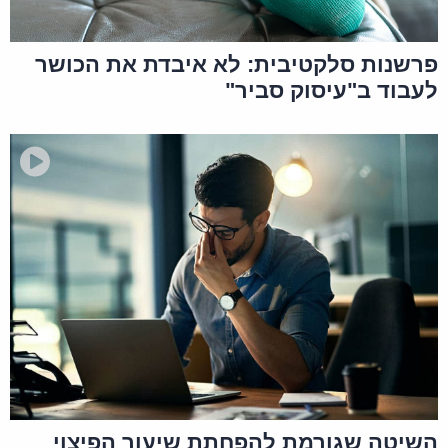
פרשנות סלקטיבית: לא איבדת את הכושר
לעבוד ב"עיסוק סביר"
שמואל
שלום וברכה
נקבע לי נכות ואובדן כושר עבודה של 100% חברת
הביטוח מסרבת לשלם את אובדן כושר העבודה בטענה
שהפוליסה מכסה אובדן כושר עבודה עד גיל 65 אז מה
עושים? עד גיל 67 גיל היציאה לפנסיה האם יש
תקדימים משפטים לאבסרוד הזה
תודה שמואל
4 באוקטובר 2018 בשעה
הגב
23:30
השיטה שגורמת להפחתת שיעור הפיצוי