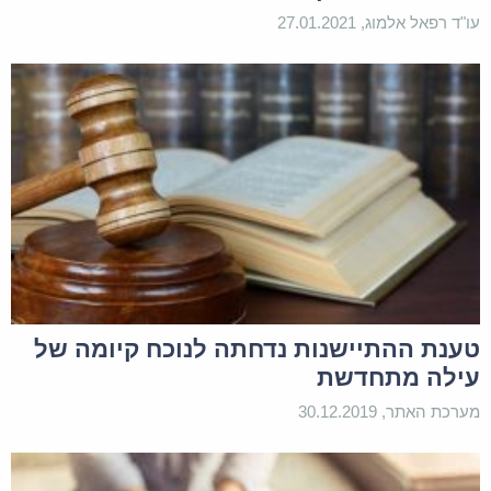
אנא השאר פרטים בהודעה פרטית (טופס
עו"ד רפאל אלמוג, 27.01.2021
יצירת קשר) ונחזור אליך בהקדם לבחינת
התיעוד הרפואי והפוליסה. חסרים כמובן
פרטים רבים, אך נשלים אותם בשיחה.
בריאות שלמה והצלחה!
20 בפברואר 2021 בשעה
הגב
17:37
טענת ההתיישנות נדחתה לנוכח קיומה של
עילה מתחדשת
שמואל פסו
מערכת האתר, 30.12.2019
אני מיצר עבודות אומנות בעץ עם מחרטה. ממרץ חליתי
עם אי ספיגה של כליות וחלבונים בשתן מאז אני לא