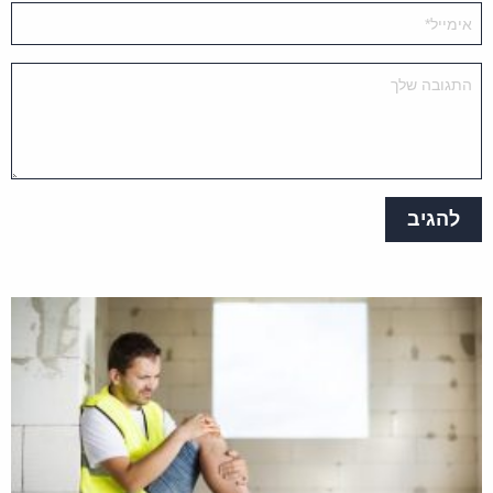
מערכת האתר
בוריס שלום, כל עוד הינך עומד בתנאי הסף
להגשת תביעת נכות כללית, או תביעה
לתגמולי ביטוח מכוח הפוליסה שברשותך
אין מניעה להגיש את התביעה בנסיבות
המתוארות. מומלץ להיוועץ בעו"ד העוסק
בתחום ולבחון את זכאותך באופן פרטני.
בריאות והצלחה.
1 באוגוסט 2021 בשעה
הגב
18:26