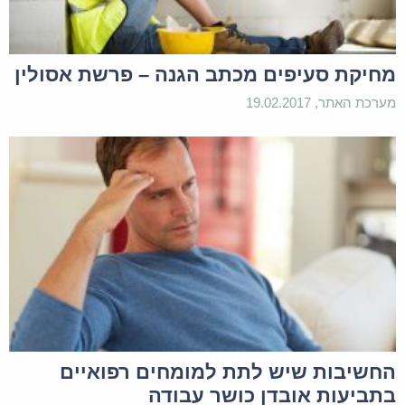
ניסים
היי אני עברתי תאונת עבודה לפני שנתיים נפילה מסולם
נקרע לי המינסקוס ולאחר ניתוח התפתח אצלי crps
מחיקת סעיפים מכתב הגנה – פרשת אסולין
כרגע מוכר כנכה נזקק בביטוח לאומי 100% זמני ועובר
מערכת האתר, 19.02.2017
שיקום בביה"ח רעות. יש לי פוליסה אובדן כושר עבודה
וכרגע משלמים לי רק 50% מערך האובדן כושר עבודה
באופן זמני 1500₪ הייתי מעוניין בייעוץ.
3 באוגוסט 2021
הגב
בשעה 17:05
החשיבות שיש לתת למומחים רפואיים
מערכת האתר
בתביעות אובדן כושר עבודה
שלום ניסים! נשמח לנסות לסייע ולעזור.