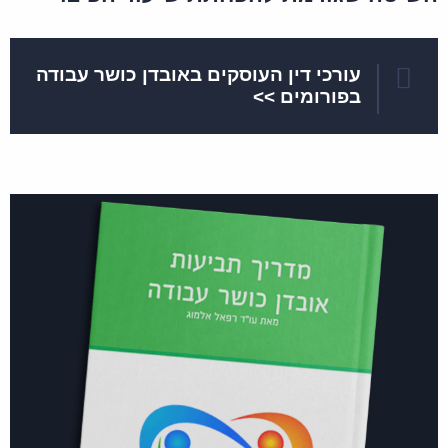
עורכי דין העוסקים באובדן כושר עבודה
בפורומים >>
אשר
האם אפשר להחליף עו"ד שאני לא מרוצה ממנו ובמה
זה כרוך השמח דחוף לתשובה
7 באוקטובר 2018
הגב
בשעה 10:52
מערכת האתר
באפשרותך להחליף בכל עת ייצוג משפטי,
בכפוף כמובן לתנאי הסכם שכר הטרחה