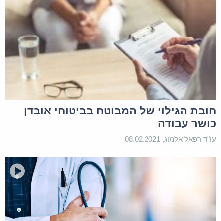
מסוגל לעבוד גם משום שיש לי בצקת ברגליים וגירוד עד
זוב דם. כשניסיתי לעבוד היתה לי החמרה ונפיחות קשה
יותר. האם הביטוח שיש לי לתאונות צריך לפצות אותי
על אובדן הכושר???
25 בפברואר 2021
הגב
בשעה 16:50
חובת הגילוי של המבוטח בביטוחי אובדן
כושר עבודה
עו"ד רפאל אלמוג, 08.02.2021
מערכת האתר
שמואל שלום,
לא ברור מפנייתך מהו האירוע התאונתי
שבעטיו הינך באובדן כושר עבודה. נראה לי
הרקע לאיבוד הכושר הינו מחלה שאינה